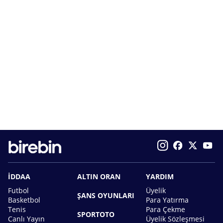
İDDAA
ALTIN ORAN
YARDIM
Futbol
Üyelik
ŞANS OYUNLARI
Basketbol
Para Yatırma
Tenis
Para Çekme
SPORTOTO
Canlı Yayın
Üyelik Sözleşmesi