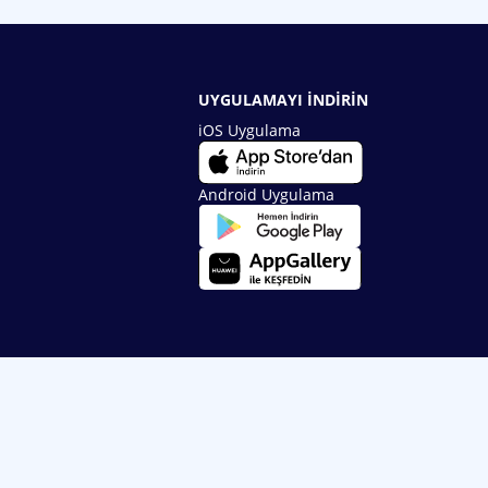
UYGULAMAYI İNDİRİN
iOS Uygulama
Android Uygulama