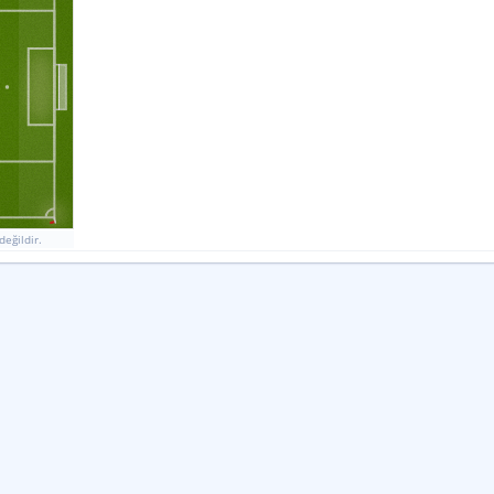
Ligdeki Sırası
3
33
47
%
%
6
Form
Form
M
B
G
B
M
M
B
G
G
M
değildir.