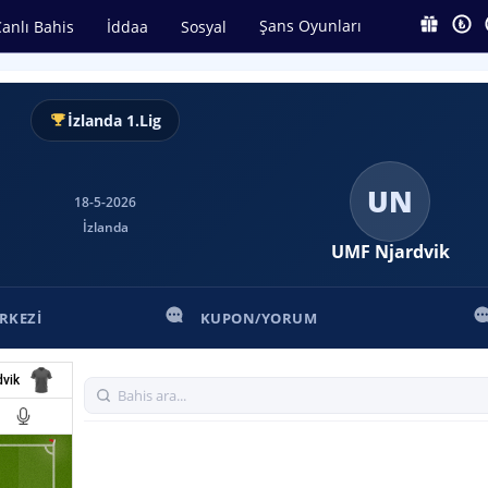
Şans Oyunları
anlı Bahis
İddaa
Sosyal
İzlanda 1.Lig
UN
18-5-2026
İzlanda
UMF Njardvik
RKEZI
KUPON/YORUM
dvik