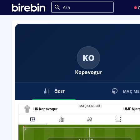
C
KO
Kopavogur
ÖZET
MAÇ ME
MAÇ SONUCU
HK Kopavogur
UMF Njar