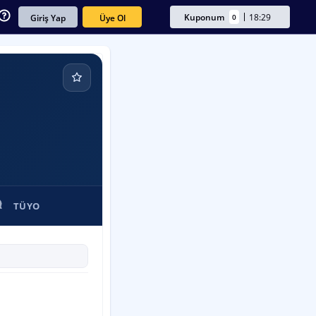
Kuponum
18:29
0
Üye Ol
Giriş Yap
TÜYO