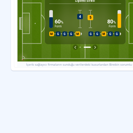
Ligdeki Sırası
4
 Değil
5
60
80
%
%
Form
Form
M
G
G
G
M
G
G
M
G
G
İçerik sağlayıcı firmaların sunduğu verilerdeki kusurlardan Birebin sorumlu 