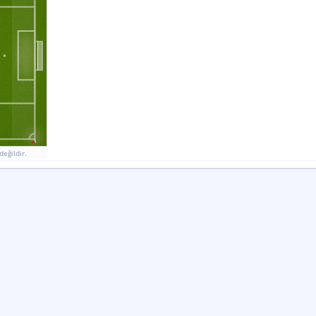
değildir.