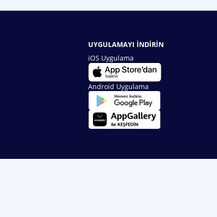
UYGULAMAYI İNDİRİN
iOS Uygulama
Android Uygulama