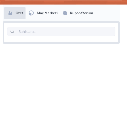
Özet
Maç Merkezi
Kupon/Yorum