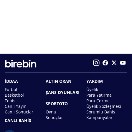
İDDAA
ALTIN ORAN
YARDIM
Futbol
Üyelik
ŞANS OYUNLARI
Basketbol
Para Yatırma
Tenis
Para Çekme
SPORTOTO
Canlı Yayın
Üyelik Sözleşmesi
Canlı Sonuçlar
Oyna
Sorumlu Bahis
Sonuçlar
Kampanyalar
CANLI BAHİS