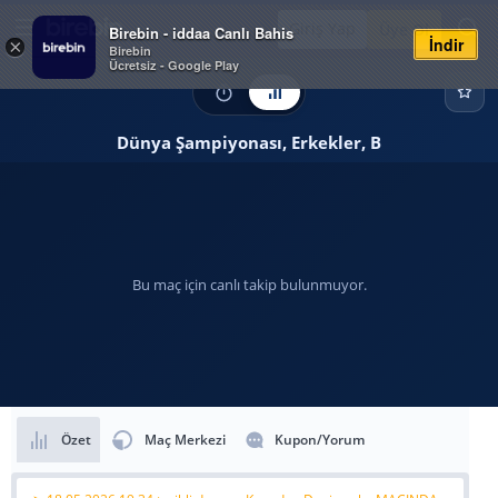
Giriş Yap
Üye Ol
Birebin - iddaa Canlı Bahis
İndir
×
Birebin
Ücretsiz - Google Play
Dünya Şampiyonası, Erkekler, B
Bu maç için canlı takip bulunmuyor.
Özet
Maç Merkezi
Kupon/Yorum