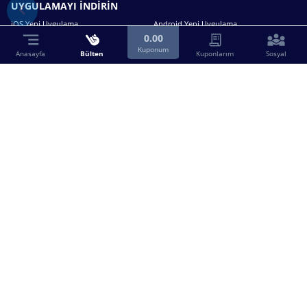
UYGULAMAYI İNDİRİN
iOS Yeni Uygulama
Android Yeni Uygulama
0.00
Kuponum
Anasayfa
Bülten
Kuponlarım
Sosyal
Bizimle iletişime geçin.
0216 630 63 83
destek@birebin.com
Spor Toto'nun yasal bayisi olan birebin.com’a
18 yaşından büyükler üye olabilir.
BİREBİN ŞANS OYUNLARI A.Ş.
Copyright © 2025