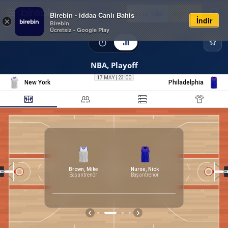
Giriş Yap
Üye Ol
Birebin - iddaa Canlı Bahis
İndir
×
Birebin
Ücretsiz - Google Play
NBA, Playoff
17 MAY
|
23:00
New York
Philadelphia
Brown, Mike
Nurse, Nick
Baş antrenör
Baş antrenör
3
.
2
A
.