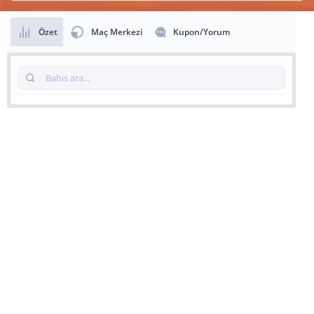
Özet
Maç Merkezi
Kupon/Yorum