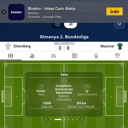
Giriş Yap
Üye Ol
Birebin - iddaa Canlı Bahis
İndir
×
Birebin
Ücretsiz - Google Play
Almanya 2. Bundesliga
MAÇ SONUCU
Elversberg
Munster
3
:
0
Saha
Ursapharm-
Arena an der
Ilıman
İyi
Kaiserlinde
67
Hava
Zemin Durumu
Spiesen-
Form
Elversberg
tz, Alois
10000
293
km
irektör
Kapasite
Sahalar Arası Mesafe
G
B