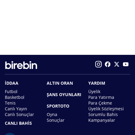
İDDAA
ALTIN ORAN
YARDIM
Futbol
Üyelik
ŞANS OYUNLARI
Basketbol
Para Yatırma
Tenis
Para Çekme
SPORTOTO
Canlı Yayın
Üyelik Sözleşmesi
Canlı Sonuçlar
Oyna
Sorumlu Bahis
Sonuçlar
Kampanyalar
CANLI BAHİS