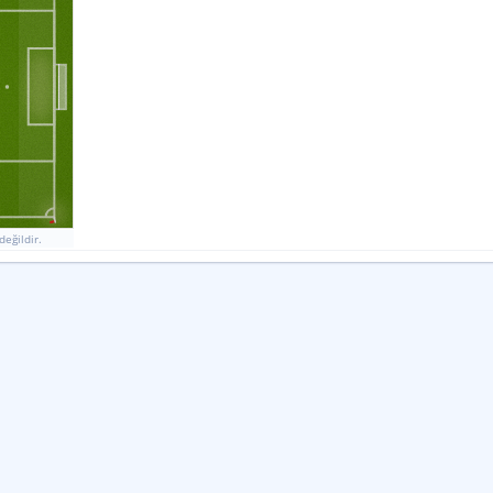
9
Ek Sayı Vuruşları Başarı Oranı
0
%
%
KORNER
İSABETLI SUT
KALECI KURTARIŞLARI
6
3
1
0
0
0
8
11
3
3
7
8
İSABETSIZ ŞUT
GOL GIRIŞIMI
BLOK
değildir.