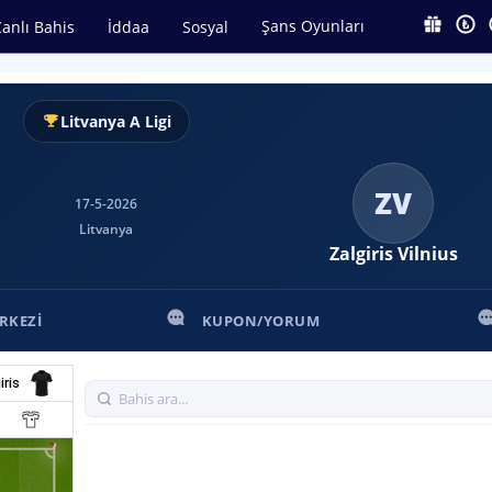
Şans Oyunları
anlı Bahis
İddaa
Sosyal
Litvanya A Ligi
ZV
17-5-2026
Litvanya
Zalgiris Vilnius
RKEZI
KUPON/YORUM
iris