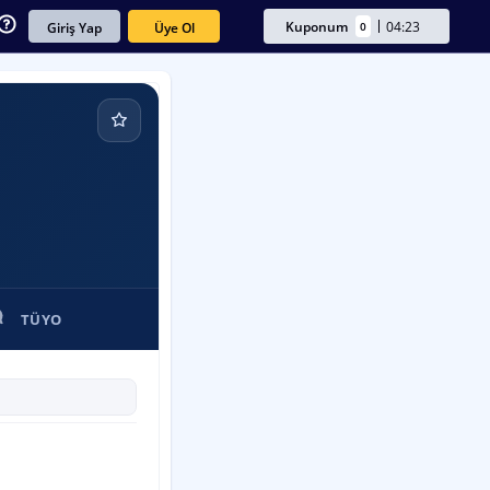
Kuponum
04:23
0
Üye Ol
Giriş Yap
TÜYO