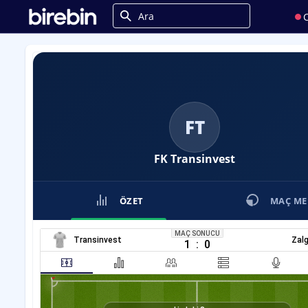
C
FT
FK Transinvest
ÖZET
MAÇ ME
MAÇ SONUCU
Transinvest
Zalg
1
:
0