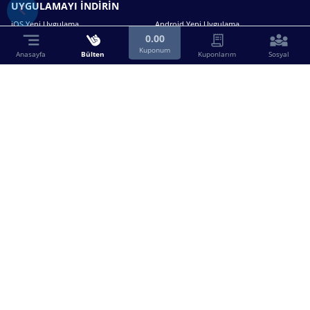
UYGULAMAYI İNDİRİN
iOS Yeni Uygulama
Android Yeni Uygulama
0.00
Kuponum
Anasayfa
Bülten
Kuponlarım
Sosyal
Bizimle iletişime geçin.
0216 630 63 83
destek@birebin.com
Spor Toto'nun yasal bayisi olan birebin.com’a
18 yaşından büyükler üye olabilir.
BİREBİN ŞANS OYUNLARI A.Ş.
Copyright © 2025