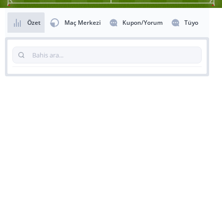
Özet
Maç Merkezi
Kupon/Yorum
Tüyo