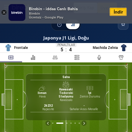
Giriş Yap
Üye Ol
Birebin - iddaa Canlı Bahis
İndir
×
Birebin
Ücretsiz - Google Play
Japonya J1 Ligi, Doğu
PENALTILAR
Frontale
Machida Zelvia
5
:
4
Saha
Kawasaki
Ilıman
Todoroki
İyi
40
Hava
Stadyumu
Zemin Durumu
Kawasaki
Form
uroda, Go
26232
-
irektör
Kapasite
Sahalar Arası Mesafe
M
G