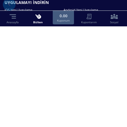
UYGULAMAYI İNDİRİN
iOS Yeni Uygulama
Android Yeni Uygulama
0.00
Kuponum
Anasayfa
Bülten
Kuponlarım
Sosyal
Bizimle iletişime geçin.
0216 630 63 83
destek@birebin.com
Spor Toto'nun yasal bayisi olan birebin.com’a
18 yaşından büyükler üye olabilir.
BİREBİN ŞANS OYUNLARI A.Ş.
Copyright © 2025