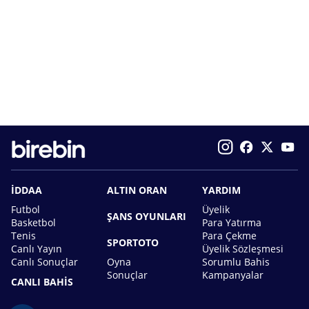
İDDAA
ALTIN ORAN
YARDIM
Futbol
Üyelik
ŞANS OYUNLARI
Basketbol
Para Yatırma
Tenis
Para Çekme
SPORTOTO
Canlı Yayın
Üyelik Sözleşmesi
Canlı Sonuçlar
Oyna
Sorumlu Bahis
Sonuçlar
Kampanyalar
CANLI BAHİS