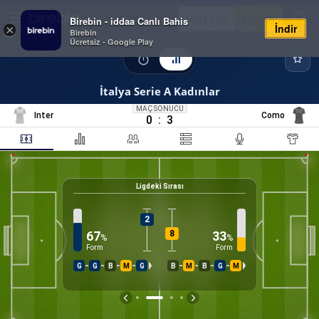
Giriş Yap
Üye Ol
Birebin - iddaa Canlı Bahis
İndir
×
Birebin
Ücretsiz - Google Play
İtalya Serie A Kadınlar
MAÇ SONUCU
Inter
Como
0
:
3
Ligdeki Sırası
0
%
K
2
8
67
33
%
%
Form
Form
G
G
B
M
G
B
M
B
G
M
İS