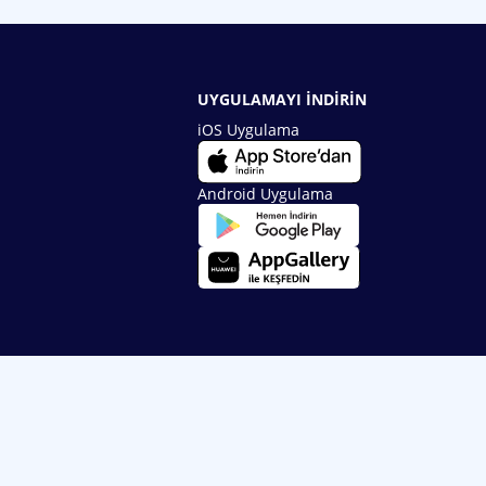
UYGULAMAYI İNDİRİN
iOS Uygulama
Android Uygulama