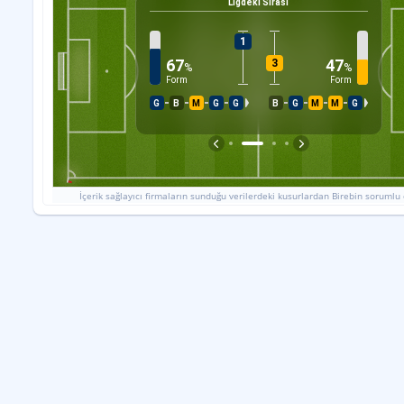
Ligdeki Sırası
Erdi
1
2
67
47
3
%
%
Form
Form
G
B
M
G
G
B
G
M
M
G
İçerik sağlayıcı firmaların sunduğu verilerdeki kusurlardan Birebin sorumlu 