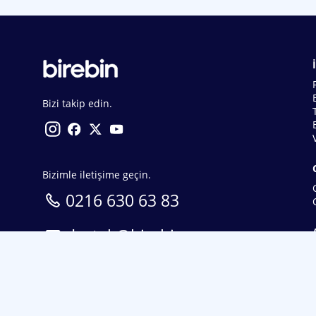
Bizi takip edin.
Bizimle iletişime geçin.
0216 630 63 83
destek@birebin.com
Spor Toto'nun yasal bayisi olan birebin.com’a
18 yaşından büyükler üye olabilir.