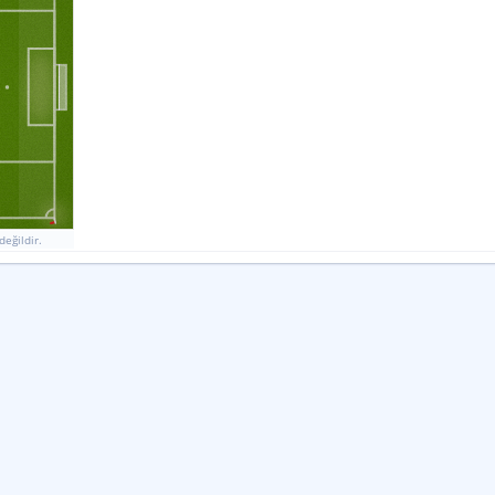
25
Ek Sayı Vuruşları Başarı Oranı
22
%
%
KORNER
İSABETLI SUT
KALECI KURTARIŞLARI
2
2
6
6
0
0
3
9
3
8
2
0
İSABETSIZ ŞUT
GOL GIRIŞIMI
BLOK
değildir.