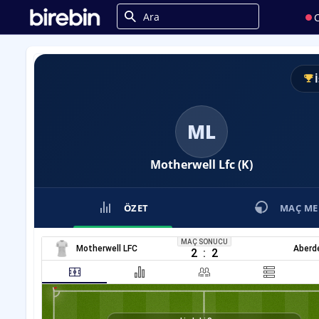
C
ML
Motherwell Lfc (K)
ÖZET
MAÇ ME
MAÇ SONUCU
Motherwell LFC
Aberd
2
:
2