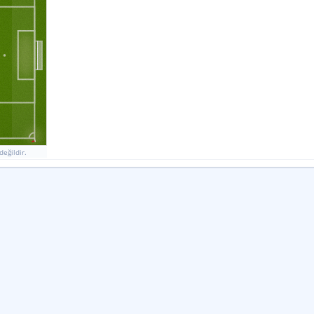
0
Ek Sayı Vuruşları Başarı Oranı
57
%
%
KORNER
İSABETLI SUT
KALECI KURTARIŞLARI
6
6
5
2
0
0
6
8
4
7
2
1
İSABETSIZ ŞUT
GOL GIRIŞIMI
BLOK
değildir.