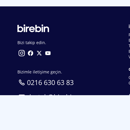
Bizi takip edin.
Bizimle iletişime geçin.
0216 630 63 83
destek@birebin.com
Spor Toto'nun yasal bayisi olan birebin.com’a
18 yaşından büyükler üye olabilir.