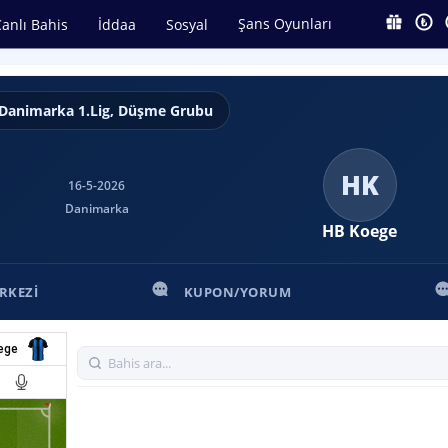
Şans Oyunları
anlı Bahis
İddaa
Sosyal
Danimarka 1.Lig, Düşme Grubu
HK
16-5-2026
Danimarka
HB Koege
RKEZI
KUPON/YORUM
ege