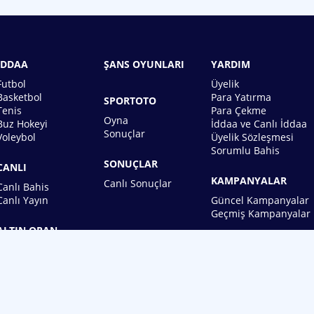
İDDAA
ŞANS OYUNLARI
YARDIM
Futbol
Üyelik
Basketbol
Para Yatırma
SPORTOTO
Tenis
Para Çekme
Oyna
Buz Hokeyi
İddaa ve Canlı İddaa
Sonuçlar
Voleybol
Üyelik Sözleşmesi
Sorumlu Bahis
SONUÇLAR
CANLI
KAMPANYALAR
Canlı Sonuçlar
Canlı Bahis
Canlı Yayın
Güncel Kampanyalar
Geçmiş Kampanyalar
ALTIN ORAN
BİREBİN ŞANS OYUNLARI A.Ş.
Copyright © 2026