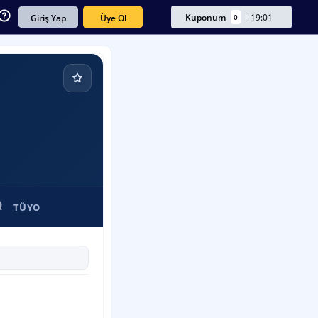
Kuponum
19:01
0
Üye Ol
Giriş Yap
TÜYO