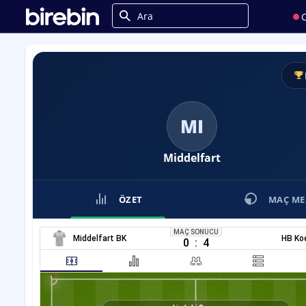
C
MI
Middelfart
ÖZET
MAÇ ME
MAÇ SONUCU
Middelfart BK
HB Ko
0
:
4