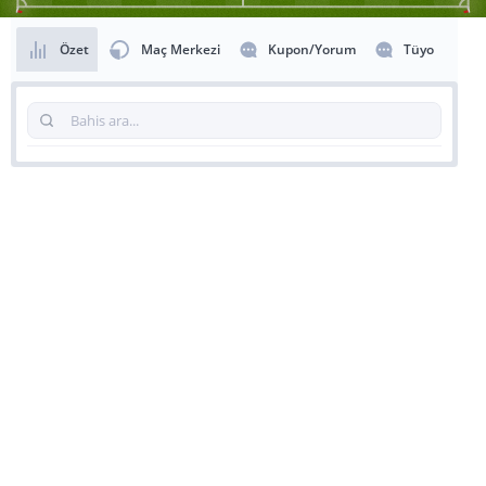
Özet
Maç Merkezi
Kupon/Yorum
Tüyo