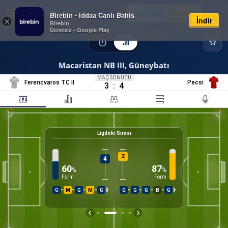
Giriş Yap
Üye Ol
Birebin - iddaa Canlı Bahis
İndir
×
Birebin
Ücretsiz - Google Play
Macaristan NB III, Güneybatı
MAÇ SONUCU
Ferencvaros TC II
Pecsi
3
:
4
Ligdeki Sırası
50
%
K
2
4
60
87
%
%
Form
Form
G
M
G
M
G
G
G
G
B
G
İS