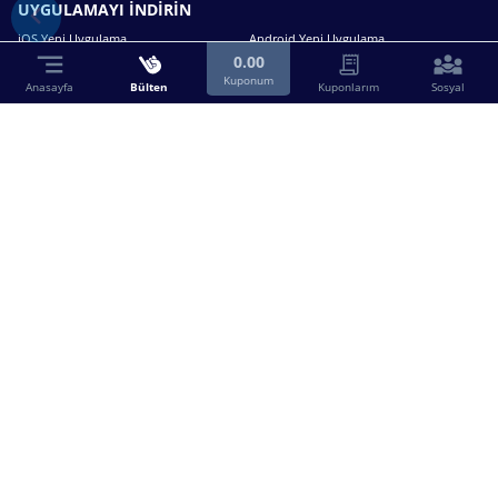
UYGULAMAYI İNDİRİN
iOS Yeni Uygulama
Android Yeni Uygulama
0.00
Kuponum
Anasayfa
Bülten
Kuponlarım
Sosyal
Bizimle iletişime geçin.
0216 630 63 83
destek@birebin.com
Spor Toto'nun yasal bayisi olan birebin.com’a
18 yaşından büyükler üye olabilir.
BİREBİN ŞANS OYUNLARI A.Ş.
Copyright © 2025