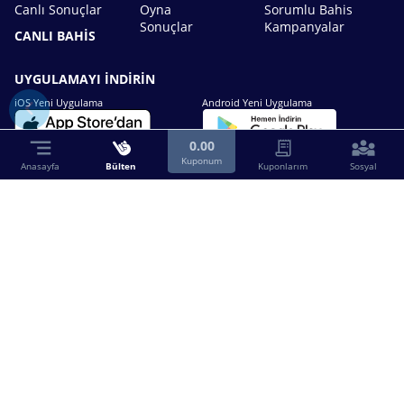
Canlı Sonuçlar
Oyna
Sorumlu Bahis
Sonuçlar
Kampanyalar
CANLI BAHİS
UYGULAMAYI İNDİRİN
iOS Yeni Uygulama
Android Yeni Uygulama
0.00
Kuponum
Anasayfa
Bülten
Kuponlarım
Sosyal
Bizimle iletişime geçin.
0216 630 63 83
destek@birebin.com
Spor Toto'nun yasal bayisi olan birebin.com’a
18 yaşından büyükler üye olabilir.