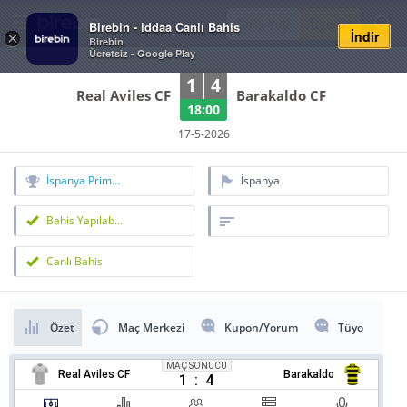
Giriş Yap
Üye Ol
Birebin - iddaa Canlı Bahis
İndir
×
Birebin
Ücretsiz - Google Play
1
4
Real Aviles CF
Barakaldo CF
18:00
17-5-2026
İspanya Primera RFEF Gr. 1
İspanya
Bahis Yapılabilir
Canlı Bahis
Özet
Maç Merkezi
Kupon/Yorum
Tüyo
MAÇ SONUCU
Real Aviles CF
Barakaldo
1
:
4