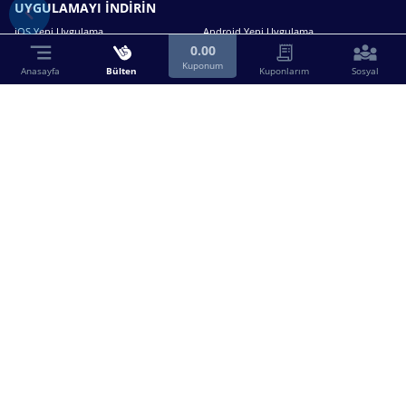
UYGULAMAYI İNDİRİN
iOS Yeni Uygulama
Android Yeni Uygulama
0.00
Kuponum
Anasayfa
Bülten
Kuponlarım
Sosyal
Bizimle iletişime geçin.
0216 630 63 83
destek@birebin.com
Spor Toto'nun yasal bayisi olan birebin.com’a
18 yaşından büyükler üye olabilir.
BİREBİN ŞANS OYUNLARI A.Ş.
Copyright © 2025