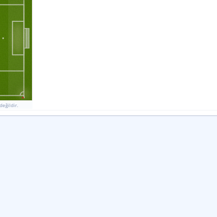
13
Ek Sayı Vuruşları Başarı Oranı
0
%
%
KORNER
İSABETLI SUT
KALECI KURTARIŞLARI
5
3
4
1
0
0
5
5
8
2
2
6
İSABETSIZ ŞUT
GOL GIRIŞIMI
BLOK
değildir.