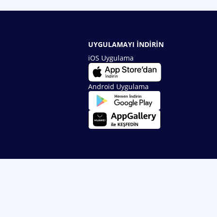
UYGULAMAYI İNDİRİN
iOS Uygulama
Android Uygulama