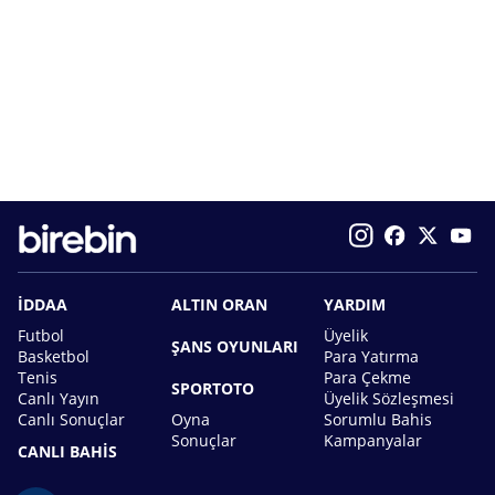
İDDAA
ALTIN ORAN
YARDIM
Futbol
Üyelik
ŞANS OYUNLARI
Basketbol
Para Yatırma
Tenis
Para Çekme
SPORTOTO
Canlı Yayın
Üyelik Sözleşmesi
Canlı Sonuçlar
Oyna
Sorumlu Bahis
Sonuçlar
Kampanyalar
CANLI BAHİS