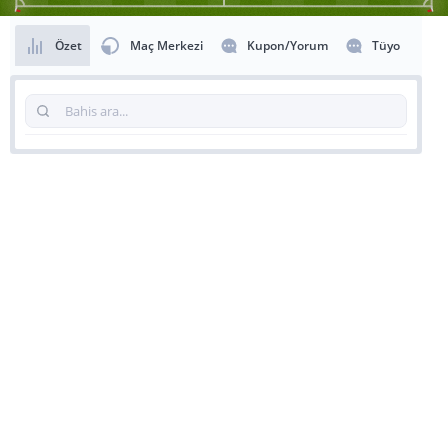
Özet
Maç Merkezi
Kupon/Yorum
Tüyo