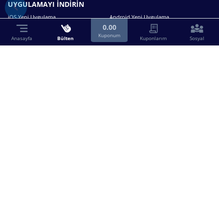
UYGULAMAYI İNDİRİN
iOS Yeni Uygulama
Android Yeni Uygulama
0.00
Kuponum
Anasayfa
Bülten
Kuponlarım
Sosyal
Bizimle iletişime geçin.
0216 630 63 83
destek@birebin.com
Spor Toto'nun yasal bayisi olan birebin.com’a
18 yaşından büyükler üye olabilir.
BİREBİN ŞANS OYUNLARI A.Ş.
Copyright © 2025