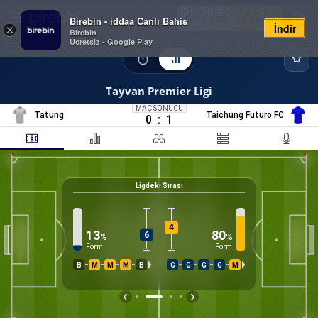
Giriş Yap
Üye Ol
Birebin - iddaa Canlı Bahis
İndir
×
Birebin
Ücretsiz - Google Play
Tayvan Premier Ligi
MAÇ SONUCU
Tatung
Taichung Futuro FC
0
:
1
Ligdeki Sırası
0
%
K
4
13
80
6
%
%
Form
Form
B
M
M
M
B
G
G
G
G
M
İS