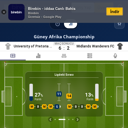
Giriş Yap
Üye Ol
Birebin - iddaa Canlı Bahis
İndir
×
Birebin
Ücretsiz - Google Play
Güney Afrika Championship
MAÇ SONUCU
University of Pretoria FC
Midlands Wanderers FC
6
:
2
Ligdeki Sırası
75
%
K
27
13
11
%
%
14
Form
Form
M
B
M
M
G
M
B
B
M
M
İS