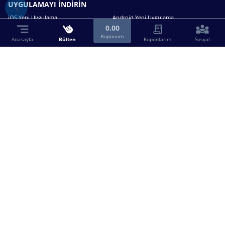
UYGULAMAYI İNDİRİN
iOS Yeni Uygulama
Android Yeni Uygulama
0.00
Kuponum
Anasayfa
Bülten
Kuponlarım
Sosyal
Bizimle iletişime geçin.
0216 630 63 83
destek@birebin.com
Spor Toto'nun yasal bayisi olan birebin.com’a
18 yaşından büyükler üye olabilir.
BİREBİN ŞANS OYUNLARI A.Ş.
Copyright © 2025