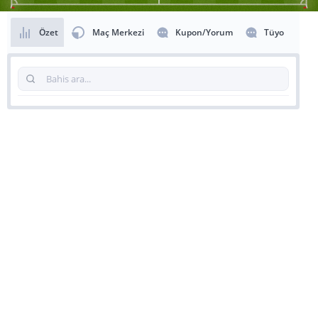
Özet
Maç Merkezi
Kupon/Yorum
Tüyo