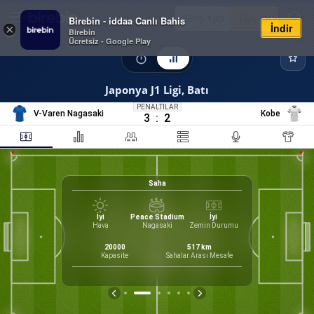
Giriş Yap
Üye Ol
Birebin - iddaa Canlı Bahis
İndir
×
Birebin
Ücretsiz - Google Play
Japonya J1 Ligi, Batı
PENALTILAR
V-Varen Nagasaki
Kobe
3
:
2
Saha
İyi
Peace Stadium
İyi
Hava
Nagasaki
Zemin Durumu
60
Form
, Michael
20000
517
km
irektör
Kapasite
Sahalar Arası Mesafe
M
G