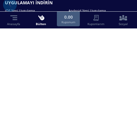
UYGULAMAYI İNDİRİN
iOS Yeni Uygulama
Android Yeni Uygulama
0.00
Kuponum
Anasayfa
Bülten
Kuponlarım
Sosyal
Bizimle iletişime geçin.
0216 630 63 83
destek@birebin.com
Spor Toto'nun yasal bayisi olan birebin.com’a
18 yaşından büyükler üye olabilir.
BİREBİN ŞANS OYUNLARI A.Ş.
Copyright © 2025