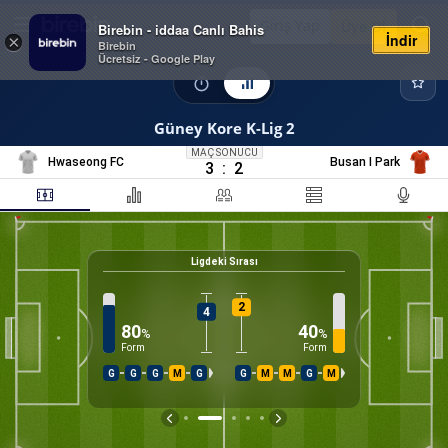
Giriş Yap
Üye Ol
Birebin - iddaa Canlı Bahis
İndir
×
Birebin
Ücretsiz - Google Play
Güney Kore K-Lig 2
MAÇ SONUCU
Hwaseong FC
Busan I Park
3
:
2
Ligdeki Sırası
27
%
K
2
4
80
40
%
%
Form
Form
G
G
G
M
G
G
M
M
G
M
İS