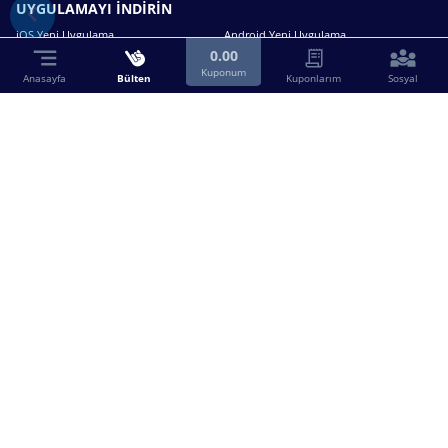
UYGULAMAYI İNDİRİN
iOS Yeni Uygulama
Android Yeni Uygulama
0.00
Kuponum
Anasayfa
Bülten
Kuponlarım
Sosyal
Bizimle iletişime geçin.
0216 630 63 83
destek@birebin.com
Spor Toto'nun yasal bayisi olan birebin.com’a
18 yaşından büyükler üye olabilir.
BİREBİN ŞANS OYUNLARI A.Ş.
Copyright © 2025