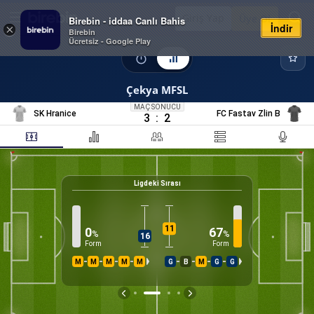
Giriş Yap
Üye Ol
Birebin - iddaa Canlı Bahis
İndir
×
Birebin
Ücretsiz - Google Play
Çekya MFSL
MAÇ SONUCU
SK Hranice
FC Fastav Zlin B
3
:
2
Ligdeki Sırası
21
%
K
11
0
67
%
%
16
Form
Form
M
M
M
M
M
G
B
M
G
G
İS