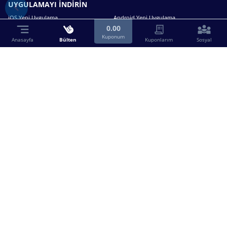
UYGULAMAYI İNDİRİN
iOS Yeni Uygulama
Android Yeni Uygulama
0.00
Kuponum
Anasayfa
Bülten
Kuponlarım
Sosyal
Bizimle iletişime geçin.
0216 630 63 83
destek@birebin.com
Spor Toto'nun yasal bayisi olan birebin.com’a
18 yaşından büyükler üye olabilir.
BİREBİN ŞANS OYUNLARI A.Ş.
Copyright © 2025