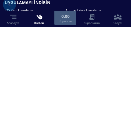
UYGULAMAYI İNDİRİN
iOS Yeni Uygulama
Android Yeni Uygulama
0.00
Kuponum
Anasayfa
Bülten
Kuponlarım
Sosyal
Bizimle iletişime geçin.
0216 630 63 83
destek@birebin.com
Spor Toto'nun yasal bayisi olan birebin.com’a
18 yaşından büyükler üye olabilir.
BİREBİN ŞANS OYUNLARI A.Ş.
Copyright © 2025