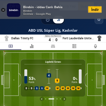
Giriş Yap
Üye Ol
Birebin - iddaa Canlı Bahis
İndir
×
Birebin
Ücretsiz - Google Play
ABD USL Süper Lig, Kadınlar
MAÇ SONUCU
Dallas Trinity FC
Fort Lauderdale United FC
4
:
0
Ligdeki Sırası
31
%
K
4
53
0
%
%
9
Form
Form
B
B
G
G
M
M
M
M
M
M
İS