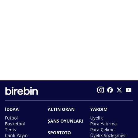
İDDAA
ALTIN ORAN
YARDIM
Futbol
Üyelik
ŞANS OYUNLARI
Basketbol
Para Yatırma
Tenis
Para Çekme
SPORTOTO
Canlı Yayın
Üyelik Sözleşmesi