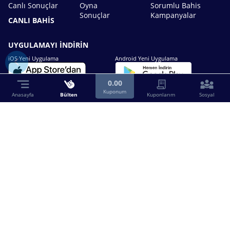
Canlı Sonuçlar
Oyna
Sorumlu Bahis
Sonuçlar
Kampanyalar
CANLI BAHİS
UYGULAMAYI İNDİRİN
iOS Yeni Uygulama
Android Yeni Uygulama
0.00
Kuponum
Anasayfa
Bülten
Kuponlarım
Sosyal
Bizimle iletişime geçin.
0216 630 63 83
destek@birebin.com
Spor Toto'nun yasal bayisi olan birebin.com’a
18 yaşından büyükler üye olabilir.