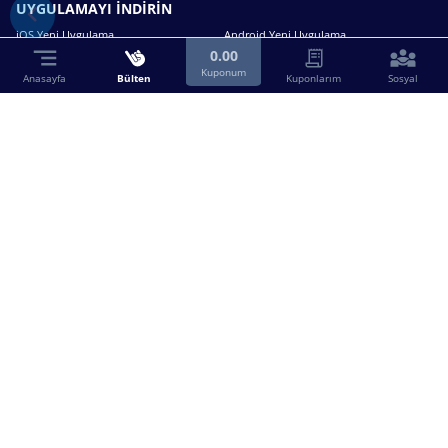
UYGULAMAYI İNDİRİN
iOS Yeni Uygulama
Android Yeni Uygulama
0.00
Kuponum
Anasayfa
Bülten
Kuponlarım
Sosyal
Bizimle iletişime geçin.
0216 630 63 83
destek@birebin.com
Spor Toto'nun yasal bayisi olan birebin.com’a
18 yaşından büyükler üye olabilir.
BİREBİN ŞANS OYUNLARI A.Ş.
Copyright © 2025