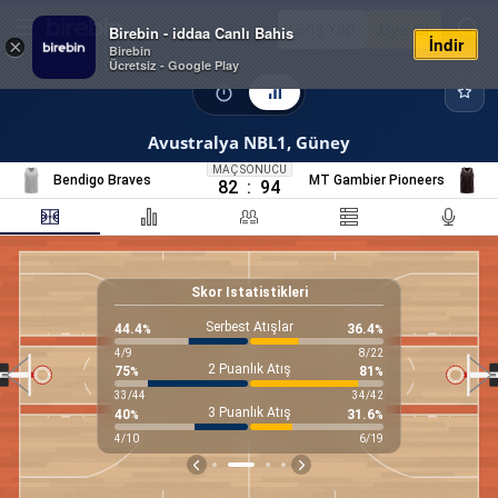
Giriş Yap
Üye Ol
Birebin - iddaa Canlı Bahis
İndir
×
Birebin
Ücretsiz - Google Play
Avustralya NBL1, Güney
MAÇ SONUCU
Bendigo Braves
MT Gambier Pioneers
82
:
94
Skor Istatistikleri
ıs
Serbest Atışlar
14
44.4
36.4
%
%
4
/
9
8
/
22
2 Puanlık Atış
24
75
81
%
%
33
/
44
34
/
42
3 Puanlık Atış
3
40
31.6
%
%
4
/
10
6
/
19