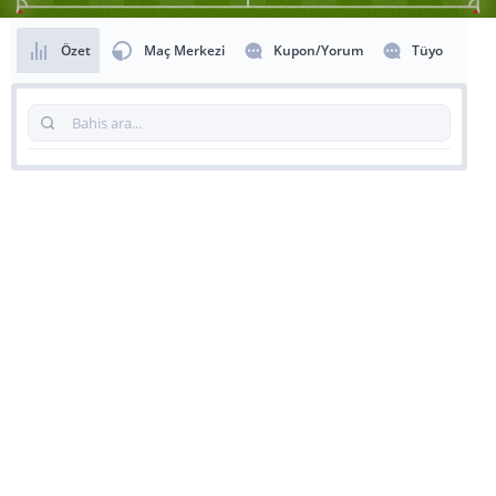
Özet
Maç Merkezi
Kupon/Yorum
Tüyo