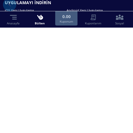
UYGULAMAYI İNDİRİN
iOS Yeni Uygulama
Android Yeni Uygulama
0.00
Kuponum
Anasayfa
Bülten
Kuponlarım
Sosyal
Bizimle iletişime geçin.
0216 630 63 83
destek@birebin.com
Spor Toto'nun yasal bayisi olan birebin.com’a
18 yaşından büyükler üye olabilir.
BİREBİN ŞANS OYUNLARI A.Ş.
Copyright © 2025