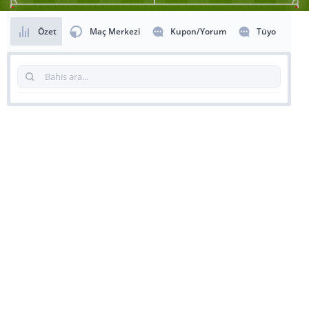
Özet
Maç Merkezi
Kupon/Yorum
Tüyo