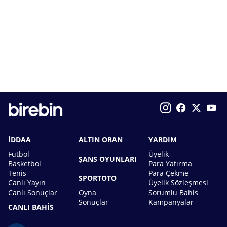
İDDAA
ALTIN ORAN
YARDIM
Futbol
Üyelik
ŞANS OYUNLARI
Basketbol
Para Yatırma
Tenis
Para Çekme
SPORTOTO
Canlı Yayın
Üyelik Sözleşmesi
Canlı Sonuçlar
Oyna
Sorumlu Bahis
Sonuçlar
Kampanyalar
CANLI BAHİS