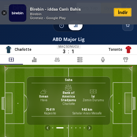
Giriş Yap
Üye Ol
Birebin - iddaa Canlı Bahis
İndir
×
Birebin
Ücretsiz - Google Play
ABD Major Lig
MAÇ SONUCU
Charlotte
Toronto
3
:
1
Saha
Bank of
Ilıman
America
İyi
67
Hava
Stadyumu
Zemin Durumu
Charlotte
Form
in Lucius
75419
945
km
irektör
Kapasite
Sahalar Arası Mesafe
B
G