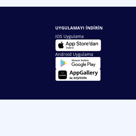
UYGULAMAYI İNDİRİN
iOS Uygulama
Android Uygulama