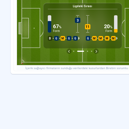
Ligdeki Sırası
Erdi
3
0
67
20
11
%
%
0
Form
Form
B
G
M
G
G
G
M
M
M
M
İçerik sağlayıcı firmaların sunduğu verilerdeki kusurlardan Birebin sorumlu 