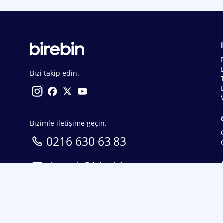
Bizi takip edin.
Bizimle iletişime geçin.
0216 630 63 83
destek@birebin.com
Spor Toto'nun yasal bayisi olan birebin.com’a
18 yaşından büyükler üye olabilir.