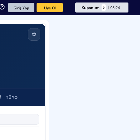
Kuponum
08:24
0
Üye Ol
Giriş Yap
TÜYO