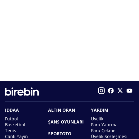
İDDAA
ALTIN ORAN
YARDIM
Futbol
Üyelik
ŞANS OYUNLARI
Basketbol
Para Yatırma
Tenis
Para Çekme
SPORTOTO
Canlı Yayın
Üyelik Sözleşmesi