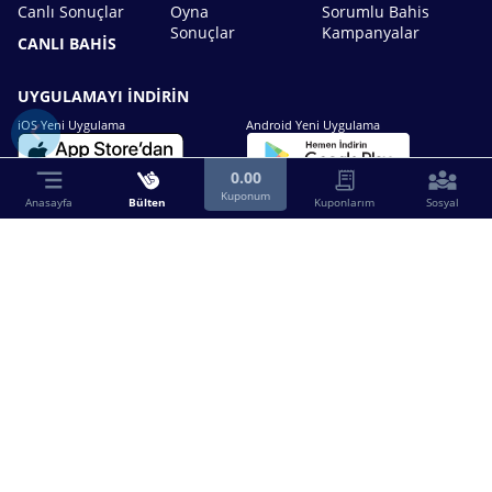
Canlı Sonuçlar
Oyna
Sorumlu Bahis
Sonuçlar
Kampanyalar
CANLI BAHİS
UYGULAMAYI İNDİRİN
iOS Yeni Uygulama
Android Yeni Uygulama
0.00
Kuponum
Anasayfa
Bülten
Kuponlarım
Sosyal
Bizimle iletişime geçin.
0216 630 63 83
destek@birebin.com
Spor Toto'nun yasal bayisi olan birebin.com’a
18 yaşından büyükler üye olabilir.