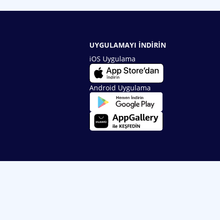
UYGULAMAYI İNDİRİN
iOS Uygulama
Android Uygulama