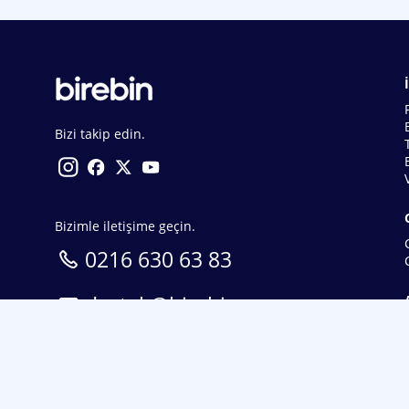
Bizi takip edin.
Bizimle iletişime geçin.
0216 630 63 83
destek@birebin.com
Spor Toto'nun yasal bayisi olan birebin.com’a
18 yaşından büyükler üye olabilir.