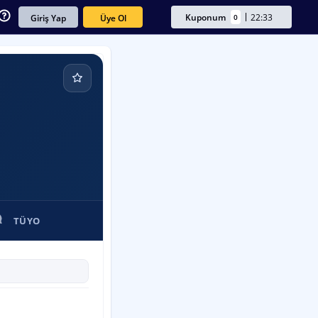
Kuponum
22:33
0
Üye Ol
Giriş Yap
TÜYO