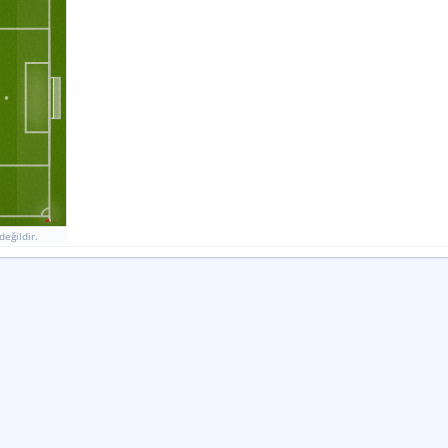
20
Ek Sayı Vuruşları Başarı Oranı
33
%
%
KORNER
İSABETLI SUT
KALECI KURTARIŞLARI
8
7
4
3
0
0
5
12
5
5
2
2
İSABETSIZ ŞUT
GOL GIRIŞIMI
BLOK
değildir.