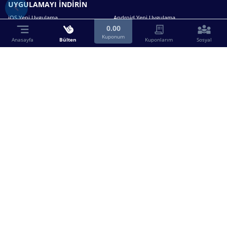
UYGULAMAYI İNDİRİN
iOS Yeni Uygulama
Android Yeni Uygulama
0.00
Kuponum
Anasayfa
Bülten
Kuponlarım
Sosyal
Bizimle iletişime geçin.
0216 630 63 83
destek@birebin.com
Spor Toto'nun yasal bayisi olan birebin.com’a
18 yaşından büyükler üye olabilir.
BİREBİN ŞANS OYUNLARI A.Ş.
Copyright © 2025