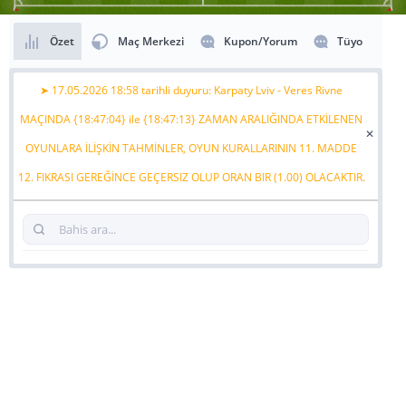
Özet
Maç Merkezi
Kupon/Yorum
Tüyo
➤ 17.05.2026 18:58 tarihli duyuru: Karpaty Lviv - Veres Rivne
MAÇINDA {18:47:04} ile {18:47:13} ZAMAN ARALIĞINDA ETKİLENEN
✕
OYUNLARA İLİŞKİN TAHMİNLER, OYUN KURALLARININ 11. MADDE
12. FIKRASI GEREĞİNCE GEÇERSIZ OLUP ORAN BIR (1.00) OLACAKTIR.