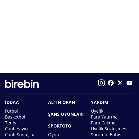
İDDAA
ALTIN ORAN
YARDIM
Futbol
Üyelik
ŞANS OYUNLARI
Basketbol
Para Yatırma
Tenis
Para Çekme
SPORTOTO
Canlı Yayın
Üyelik Sözleşmesi
Canlı Sonuçlar
Oyna
Sorumlu Bahis