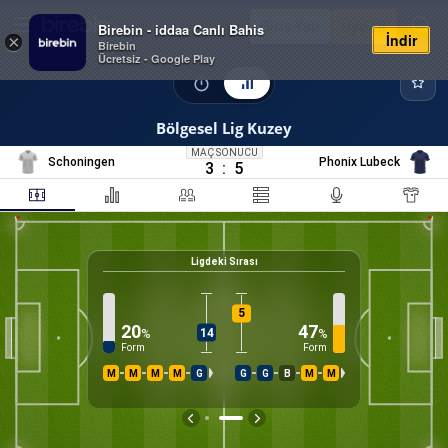
Giriş Yap
Üye Ol
Birebin - iddaa Canlı Bahis
İndir
×
Birebin
Ücretsiz - Google Play
Bölgesel Lig Kuzey
MAÇ SONUCU
Schoningen
Phonix Lubeck
3
:
5
Ligdeki Sırası
5
20
47
14
%
%
Form
Form
M
M
M
M
G
G
G
B
M
M