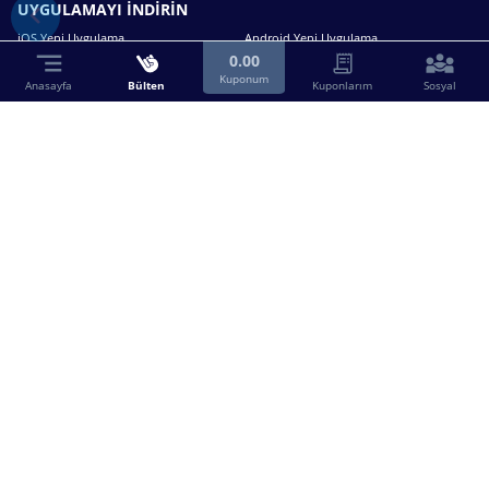
UYGULAMAYI İNDİRİN
iOS Yeni Uygulama
Android Yeni Uygulama
0.00
Kuponum
Anasayfa
Bülten
Kuponlarım
Sosyal
Bizimle iletişime geçin.
0216 630 63 83
destek@birebin.com
Spor Toto'nun yasal bayisi olan birebin.com’a
18 yaşından büyükler üye olabilir.
BİREBİN ŞANS OYUNLARI A.Ş.
Copyright © 2025