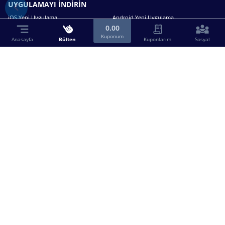
UYGULAMAYI İNDİRİN
iOS Yeni Uygulama
Android Yeni Uygulama
0.00
Kuponum
Anasayfa
Bülten
Kuponlarım
Sosyal
Bizimle iletişime geçin.
0216 630 63 83
destek@birebin.com
Spor Toto'nun yasal bayisi olan birebin.com’a
18 yaşından büyükler üye olabilir.
BİREBİN ŞANS OYUNLARI A.Ş.
Copyright © 2025