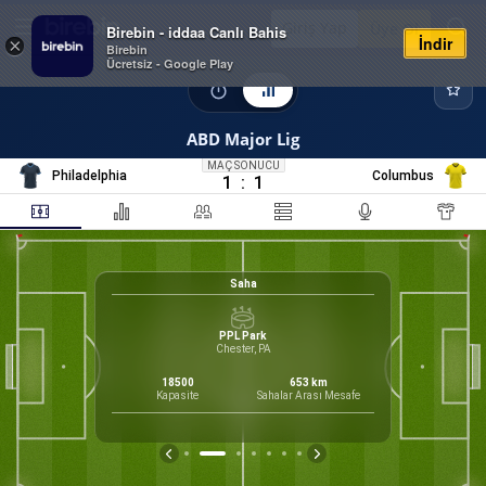
Giriş Yap
Üye Ol
Birebin - iddaa Canlı Bahis
İndir
×
Birebin
Ücretsiz - Google Play
ABD Major Lig
MAÇ SONUCU
Philadelphia
Columbus
1
:
1
Saha
PPL Park
Chester, PA
60
Form
m, Henrik
18500
653
km
irektör
Kapasite
Sahalar Arası Mesafe
M
G