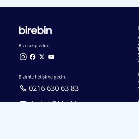
Bizi takip edin.
Bizimle iletişime geçin.
0216 630 63 83
destek@birebin.com
Spor Toto'nun yasal bayisi olan birebin.com’a
18 yaşından büyükler üye olabilir.