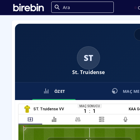
C
ST
St. Truidense
ÖZET
MAÇ ME
MAÇ SONUCU
ST. Truidense VV
KAA G
1
:
1