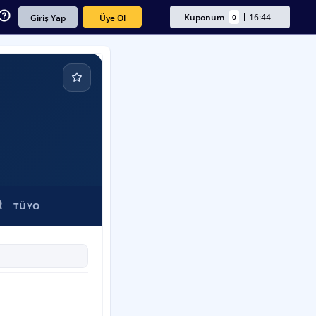
Kuponum
16:44
0
Üye Ol
Giriş Yap
TÜYO