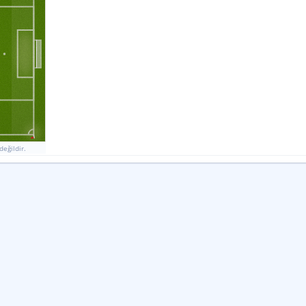
Ligdeki Sırası
3
47
87
5
%
%
Form
Form
G
G
M
M
B
G
B
G
G
G
değildir.