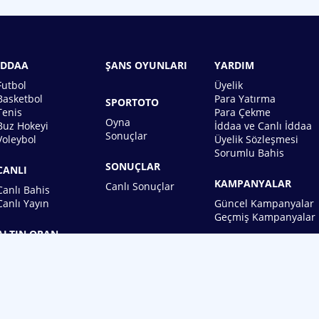
İDDAA
ŞANS OYUNLARI
YARDIM
Futbol
Üyelik
Basketbol
Para Yatırma
SPORTOTO
Tenis
Para Çekme
Oyna
Buz Hokeyi
İddaa ve Canlı İddaa
Sonuçlar
Voleybol
Üyelik Sözleşmesi
Sorumlu Bahis
SONUÇLAR
CANLI
KAMPANYALAR
Canlı Sonuçlar
Canlı Bahis
Canlı Yayın
Güncel Kampanyalar
Geçmiş Kampanyalar
ALTIN ORAN
BİREBİN ŞANS OYUNLARI A.Ş.
Copyright © 2026