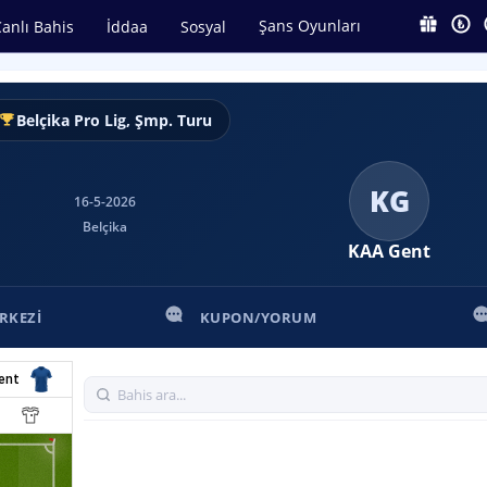
Şans Oyunları
anlı Bahis
İddaa
Sosyal
Belçika Pro Lig, Şmp. Turu
KG
16-5-2026
Belçika
KAA Gent
RKEZI
KUPON/YORUM
ent