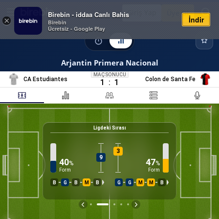
Giriş Yap
Üye Ol
Birebin - iddaa Canlı Bahis
İndir
×
Birebin
Ücretsiz - Google Play
Arjantin Primera Nacional
MAÇ SONUCU
CA Estudiantes
Colon de Santa Fe
1
:
1
Ligdeki Sırası
13
%
K
3
9
40
47
%
%
Form
Form
B
G
B
M
B
G
G
M
M
B
İS