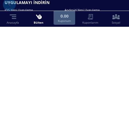
UYGULAMAYI İNDİRİN
iOS Yeni Uygulama
Android Yeni Uygulama
0.00
Kuponum
Anasayfa
Bülten
Kuponlarım
Sosyal
Bizimle iletişime geçin.
0216 630 63 83
destek@birebin.com
Spor Toto'nun yasal bayisi olan birebin.com’a
18 yaşından büyükler üye olabilir.
BİREBİN ŞANS OYUNLARI A.Ş.
Copyright © 2025