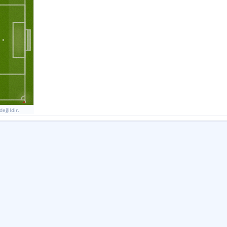
Ligdeki Sırası
2
67
20
%
%
16
Form
Form
M
G
G
B
G
M
M
M
G
M
değildir.