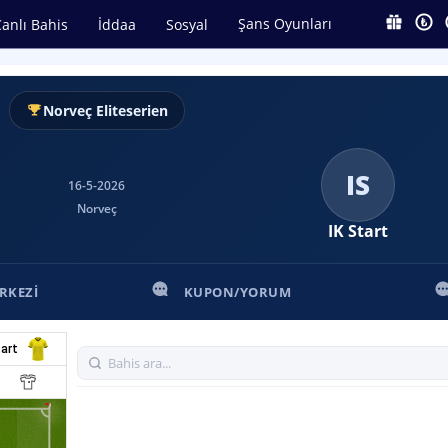
Şans Oyunları
anlı Bahis
İddaa
Sosyal
Norveç Eliteserien
IS
16-5-2026
Norveç
IK Start
RKEZI
KUPON/YORUM
art