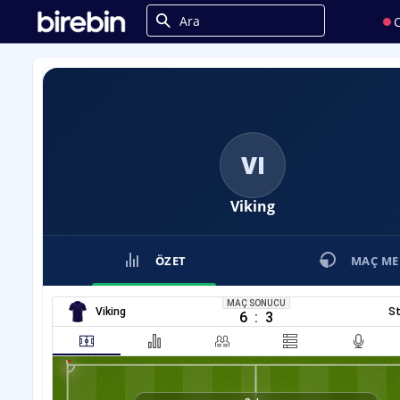
C
VI
Viking
ÖZET
MAÇ ME
MAÇ SONUCU
Viking
St
6
:
3