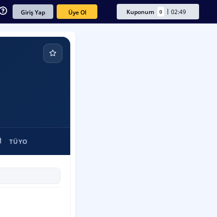
Kuponum
02:49
0
Üye Ol
Giriş Yap
TÜYO