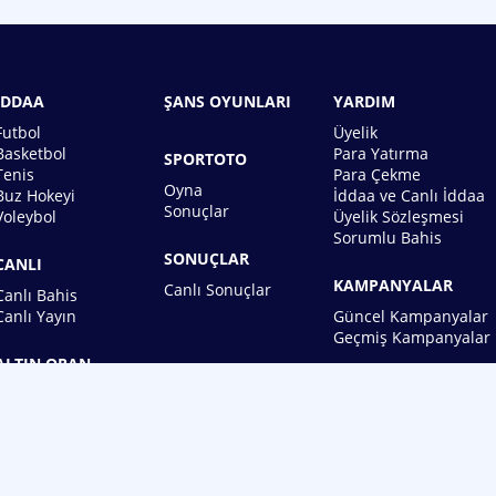
İDDAA
ŞANS OYUNLARI
YARDIM
Futbol
Üyelik
Basketbol
Para Yatırma
SPORTOTO
Tenis
Para Çekme
Oyna
Buz Hokeyi
İddaa ve Canlı İddaa
Sonuçlar
Voleybol
Üyelik Sözleşmesi
Sorumlu Bahis
SONUÇLAR
CANLI
KAMPANYALAR
Canlı Sonuçlar
Canlı Bahis
Canlı Yayın
Güncel Kampanyalar
Geçmiş Kampanyalar
ALTIN ORAN
BİREBİN ŞANS OYUNLARI A.Ş.
Copyright © 2026