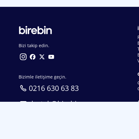
Bizi takip edin.
Bizimle iletişime geçin.
0216 630 63 83
destek@birebin.com
Spor Toto'nun yasal bayisi olan birebin.com’a
18 yaşından büyükler üye olabilir.