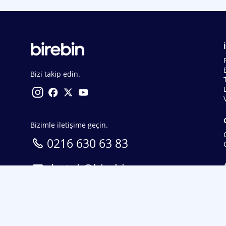
Bizi takip edin.
Bizimle iletişime geçin.
0216 630 63 83
destek@birebin.com
Spor Toto'nun yasal bayisi olan birebin.com’a
18 yaşından büyükler üye olabilir.