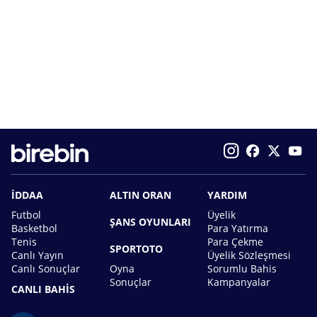
İDDAA
ALTIN ORAN
YARDIM
Futbol
Üyelik
ŞANS OYUNLARI
Basketbol
Para Yatırma
Tenis
Para Çekme
SPORTOTO
Canlı Yayın
Üyelik Sözleşmesi
Canlı Sonuçlar
Oyna
Sorumlu Bahis
Sonuçlar
Kampanyalar
CANLI BAHİS