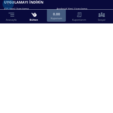
UYGULAMAYI İNDİRİN
iOS Yeni Uygulama
Android Yeni Uygulama
0.00
Kuponum
Anasayfa
Bülten
Kuponlarım
Sosyal
Bizimle iletişime geçin.
0216 630 63 83
destek@birebin.com
Spor Toto'nun yasal bayisi olan birebin.com’a
18 yaşından büyükler üye olabilir.
BİREBİN ŞANS OYUNLARI A.Ş.
Copyright © 2025