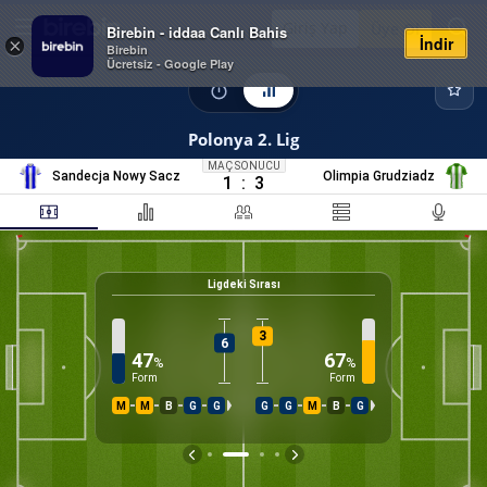
Giriş Yap
Üye Ol
Birebin - iddaa Canlı Bahis
İndir
×
Birebin
Ücretsiz - Google Play
Polonya 2. Lig
MAÇ SONUCU
Sandecja Nowy Sacz
Olimpia Grudziadz
1
:
3
Ligdeki Sırası
11
%
K
3
6
47
67
%
%
Form
Form
M
M
B
G
G
G
G
M
B
G
İS