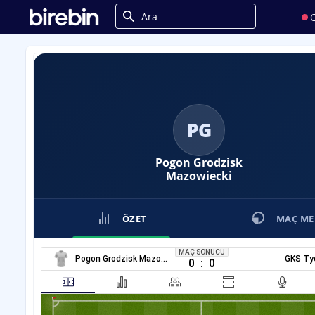
C
PG
Pogon Grodzisk
Mazowiecki
ÖZET
MAÇ ME
MAÇ SONUCU
Pogon Grodzisk Mazowiecki
GKS Ty
0
:
0