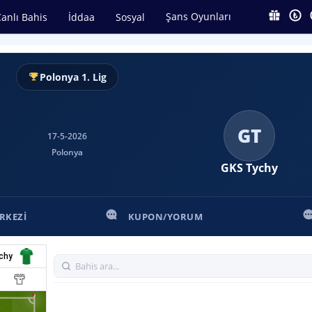
Şans Oyunları
anlı Bahis
İddaa
Sosyal
Polonya 1. Lig
GT
17-5-2026
Polonya
GKS Tychy
RKEZI
KUPON/YORUM
chy