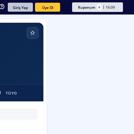
Kuponum
16:09
0
Üye Ol
Giriş Yap
TÜYO