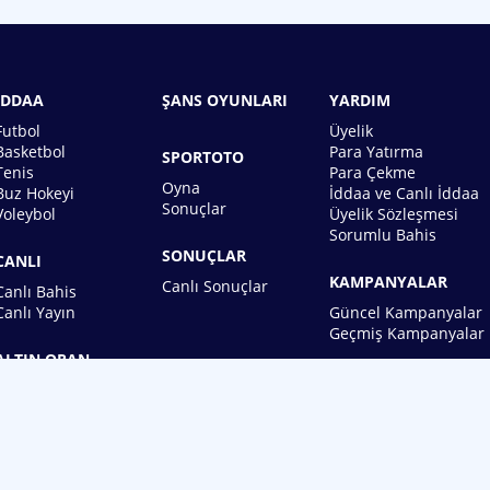
İDDAA
ŞANS OYUNLARI
YARDIM
Futbol
Üyelik
Basketbol
Para Yatırma
SPORTOTO
Tenis
Para Çekme
Oyna
Buz Hokeyi
İddaa ve Canlı İddaa
Sonuçlar
Voleybol
Üyelik Sözleşmesi
Sorumlu Bahis
SONUÇLAR
CANLI
KAMPANYALAR
Canlı Sonuçlar
Canlı Bahis
Canlı Yayın
Güncel Kampanyalar
Geçmiş Kampanyalar
ALTIN ORAN
BİREBİN ŞANS OYUNLARI A.Ş.
Copyright © 2026