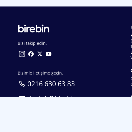
Bizi takip edin.
Bizimle iletişime geçin.
0216 630 63 83
destek@birebin.com
Spor Toto'nun yasal bayisi olan birebin.com’a
18 yaşından büyükler üye olabilir.