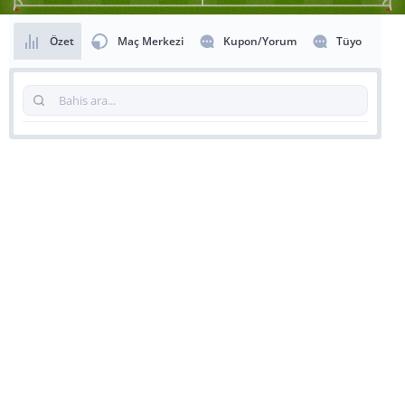
Özet
Maç Merkezi
Kupon/Yorum
Tüyo