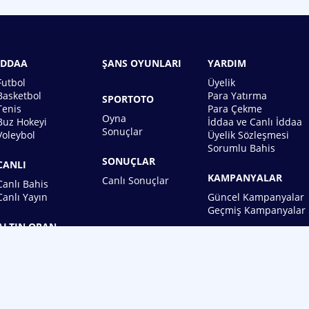
İDDAA
ŞANS OYUNLARI
YARDIM
Futbol
Üyelik
Basketbol
Para Yatırma
SPORTOTO
Tenis
Para Çekme
Oyna
Buz Hokeyi
İddaa ve Canlı İddaa
Sonuçlar
Voleybol
Üyelik Sözleşmesi
Sorumlu Bahis
SONUÇLAR
CANLI
KAMPANYALAR
Canlı Sonuçlar
Canlı Bahis
Canlı Yayın
Güncel Kampanyalar
Geçmiş Kampanyalar
ALTIN ORAN
BİREBİN ŞANS OYUNLARI A.Ş.
Copyright © 2026