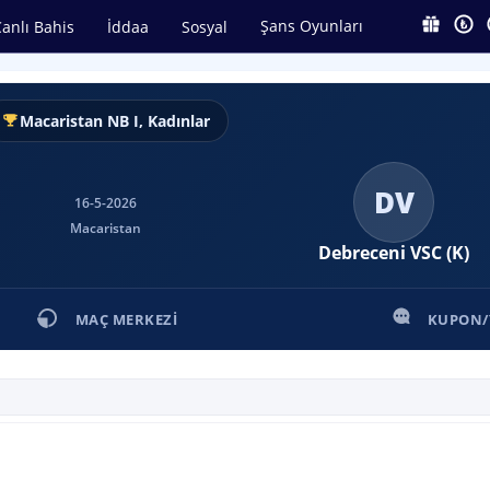
Şans Oyunları
anlı Bahis
İddaa
Sosyal
Macaristan NB I, Kadınlar
DV
16-5-2026
Macaristan
Debreceni VSC (K)
MAÇ MERKEZI
KUPON